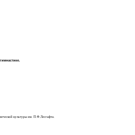
гимнастике.
ической культуры им. П.Ф.Лесгафта.