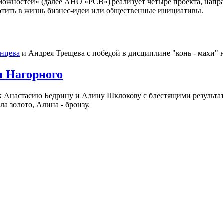
зможностей» (далее АНО «РСВ») реализует четыре проекта, напр
отить в жизнь бизнес-идеи или общественные инициативы.
янцева
и Андрея Трещева с победой в дисциплине "конь - махи"
 Нагорного
 Анастасию Бедрину и Алину Шклокову с блестящими результа
а золото, Алина - бронзу.