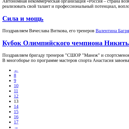
Автономная некоммерческая организация «Россия – страна во
реализовать свой талант и профессиональный потенциал, вопл
Сила и мощь
Поздравляем Вячеслава Виткова, его тренеров
Валентина Багр
Кубок Олимпийского чемпиона Никиты
Поздравляем бригаду тренеров "СШОР "Манеж" и спортсменок
В многоборье по программе мастеров спорта Анастасия завоевал
←
8
9
10
11
12
13
14
15
16
17
→